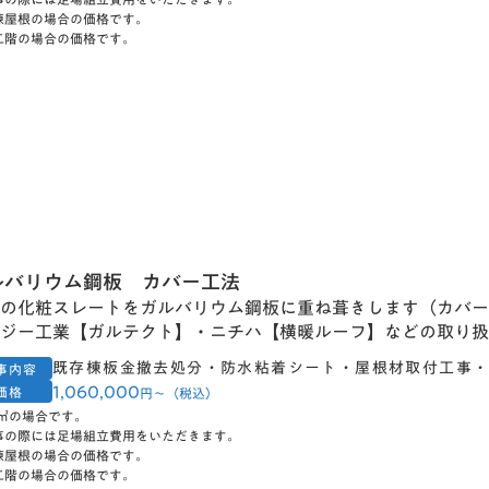
棟屋根の場合の価格です。
二階の場合の価格です。
ルバリウム鋼板 カバー工法
の化粧スレートをガルバリウム鋼板に重ね葺きします（カバー
ジー工業【ガルテクト】・ニチハ【横暖ルーフ】などの取り扱
既存棟板金撤去処分・防水粘着シート・屋根材取付工事
事内容
1,060,000
価格
円〜（税込）
0㎡の場合です。
事の際には足場組立費用をいただきます。
棟屋根の場合の価格です。
二階の場合の価格です。