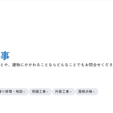
事
とや、建物にかかわることならどんなことでもお問合せくださ
漏り修理・相談
雨樋工事
外装工事
屋根点検
keyboard_arrow_down
keyboard_arrow_down
keyboard_arrow_down
keyboard_arrow_down