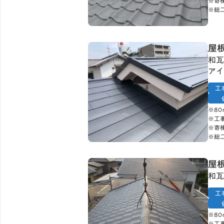
※寄
※総
屋
和瓦
アイ
工
※8
※工
※寄
※総
屋
和瓦
工
※8
※工