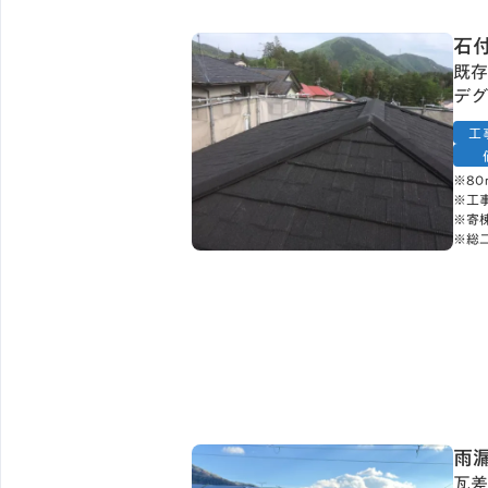
石
既存
デグ
工
※8
※工
※寄
※総
雨
瓦差