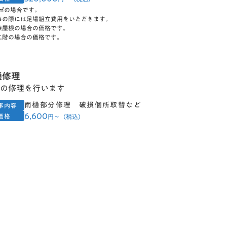
0㎡の場合です。
事の際には足場組立費用をいただきます。
棟屋根の場合の価格です。
二階の場合の価格です。
樋修理
の修理を行います
雨樋部分修理 破損個所取替など
事内容
6,600
価格
円〜（税込）