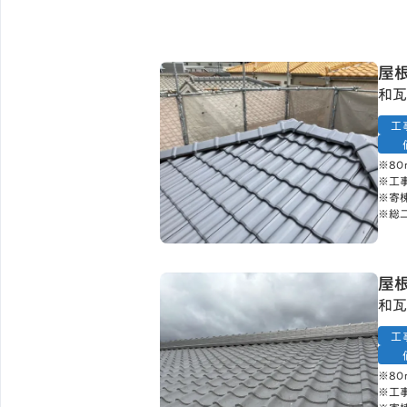
屋
和瓦
工
※8
※工
※寄
※総
屋
和瓦
工
※8
※工