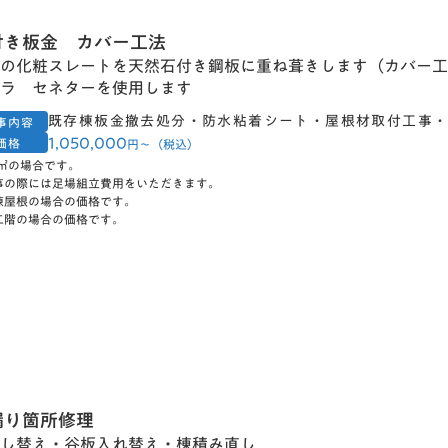
付き板金 カバー工法
の化粧スレートを天然石付き鋼板に重ね葺きします（カバー工
ラ セネターを使用します
既存棟板金撤去処分・防水粘着シート・屋根材取付工事
事内容
1,050,000
価格
円〜（税込）
0㎡の場合です。
事の際には足場組立費用をいただきます。
棟屋根の場合の価格です。
二階の場合の価格です。
漏り箇所修理
し替え・谷板入れ替え・棟積み直し