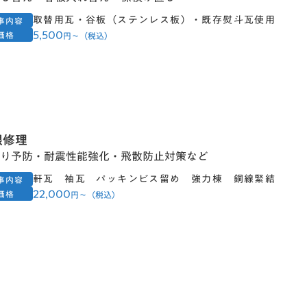
取替用瓦・谷板（ステンレス板）・既存熨斗瓦使用
事内容
5,500
価格
円〜（税込）
根修理
り予防・耐震性能強化・飛散防止対策など
軒瓦 袖瓦 パッキンビス留め 強力棟 銅線緊結
事内容
22,000
価格
円〜（税込）