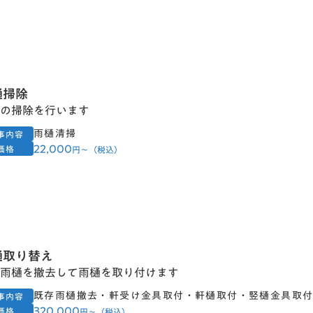
樋掃除
の掃除を行います
雨樋清掃
事内容
22,000
価格
円〜（税込）
樋取り替え
雨樋を撤去して雨樋を取り付けます
既存雨樋撤去・軒受け金具取付・軒樋取付・竪樋金具取
事内容
320,000
価格
円〜（税込）