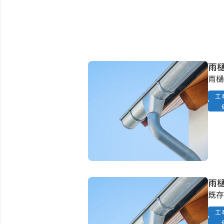
雨
雨樋
工
雨
既存
工