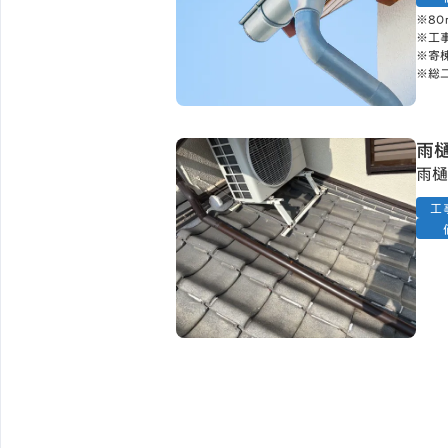
※8
※工
※寄
※総
雨
雨樋
工