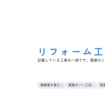
リフォーム工
記載している工事は一部です。屋根のこ
屋根葺き替え
屋根カバー工法
雨
keyboard_arrow_down
keyboard_arrow_down