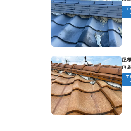
工
屋
雨漏
工