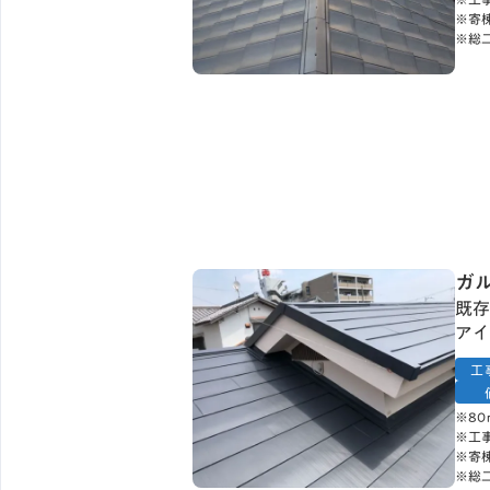
※寄
※総
ガ
既存
アイ
工
※8
※工
※寄
※総